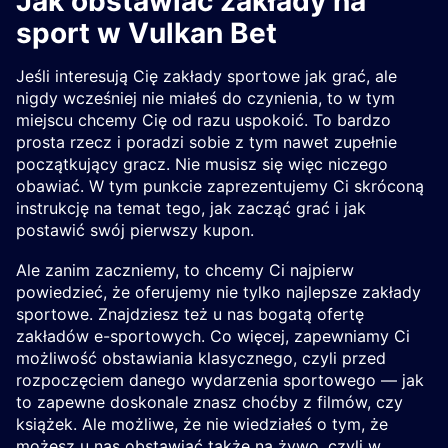
Jak obstawiać zakłady na
sport w Vulkan Bet
Jeśli interesują Cię zakłady sportowe jak grać, ale
nigdy wcześniej nie miałeś do czynienia, to w tym
miejscu chcemy Cię od razu uspokoić. To bardzo
prosta rzecz i poradzi sobie z tym nawet zupełnie
początkujący gracz. Nie musisz się więc niczego
obawiać. W tym punkcie zaprezentujemy Ci skróconą
instrukcję na temat tego, jak zacząć grać i jak
postawić swój pierwszy kupon.
Ale zanim zaczniemy, to chcemy Ci najpierw
powiedzieć, że oferujemy nie tylko najlepsze zakłady
sportowe. Znajdziesz też u nas bogatą ofertę
zakładów e-sportowych. Co więcej, zapewniamy Ci
możliwość obstawiania klasycznego, czyli przed
rozpoczęciem danego wydarzenia sportowego — jak
to zapewne doskonale znasz choćby z filmów, czy
książek. Ale możliwe, że nie wiedziałeś o tym, że
możesz u nas obstawiać także na żywo, czyli w