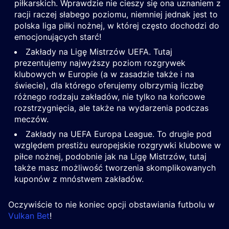
piłkarskich. Wprawdzie nie cieszy się ona uznaniem z
racji raczej słabego poziomu, niemniej jednak jest to
polska liga piłki nożnej, w której często dochodzi do
emocjonujących starć!
Zakłady na Ligę Mistrzów UEFA. Tutaj
prezentujemy najwyższy poziom rozgrywek
klubowych w Europie (a w zasadzie także i na
świecie), dla którego oferujemy olbrzymią liczbę
różnego rodzaju zakładów, nie tylko na końcowe
rozstrzygnięcia, ale także na wydarzenia podczas
meczów.
Zakłady na UEFA Europa League. To drugie pod
względem prestiżu europejskie rozgrywki klubowe w
piłce nożnej, podobnie jak na Ligę Mistrzów, tutaj
także masz możliwość tworzenia skomplikowanych
kuponów z mnóstwem zakładów.
Oczywiście to nie koniec opcji obstawiania futbolu w
Vulkan Bet
!