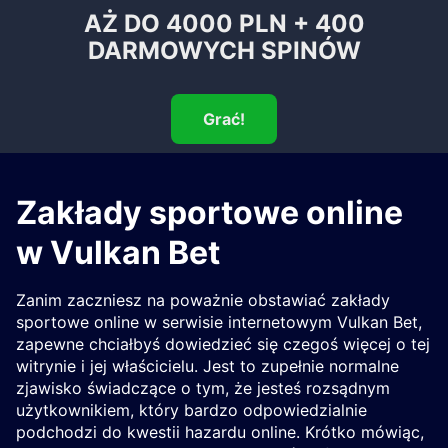
AŻ DO 4000 PLN + 400
DARMOWYCH SPINÓW
Grać!
Zakłady sportowe online
w Vulkan Bet
Zanim zaczniesz na poważnie obstawiać zakłady
sportowe online w serwisie internetowym Vulkan Bet,
zapewne chciałbyś dowiedzieć się czegoś więcej o tej
witrynie i jej właścicielu. Jest to zupełnie normalne
zjawisko świadczące o tym, że jesteś rozsądnym
użytkownikiem, który bardzo odpowiedzialnie
podchodzi do kwestii hazardu online. Krótko mówiąc,