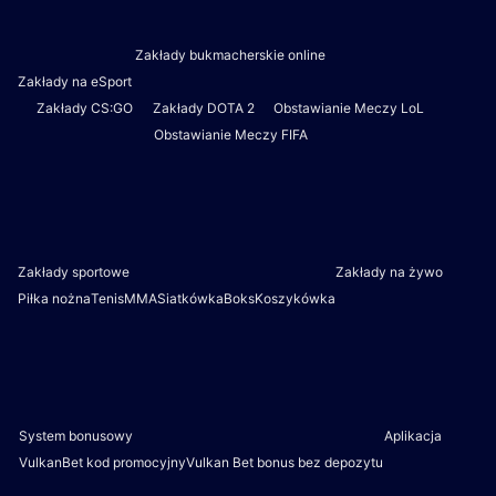
Zakłady bukmacherskie online
Zakłady na eSport
Zakłady CS:GO
Zakłady DOTA 2
Obstawianie Meczy LoL
Obstawianie Meczy FIFA
Zakłady sportowe
Zakłady na żywo
Piłka nożna
Tenis
MMA
Siatkówka
Boks
Koszykówka
System bonusowy
Aplikacja
VulkanBet kod promocyjny
Vulkan Bet bonus bez depozytu