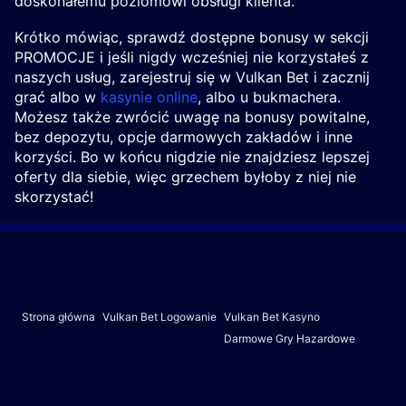
doskonałemu poziomowi obsługi klienta.
Krótko mówiąc, sprawdź dostępne bonusy w sekcji
PROMOCJE i jeśli nigdy wcześniej nie korzystałeś z
naszych usług, zarejestruj się w Vulkan Bet i zacznij
grać albo w
kasynie online
, albo u bukmachera.
Możesz także zwrócić uwagę na bonusy powitalne,
bez depozytu, opcje darmowych zakładów i inne
korzyści. Bo w końcu nigdzie nie znajdziesz lepszej
oferty dla siebie, więc grzechem byłoby z niej nie
skorzystać!
Strona główna
Vulkan Bet Logowanie
Vulkan Bet Kasyno
Darmowe Gry Hazardowe